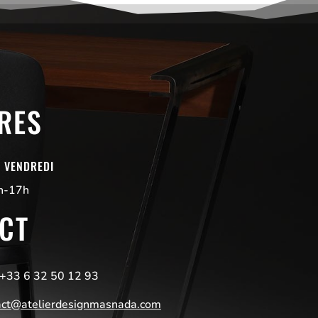
RES
U VENDREDI
h-17h
CT
+33 6 32 50 12 93
act@atelierdesignmasnada.com