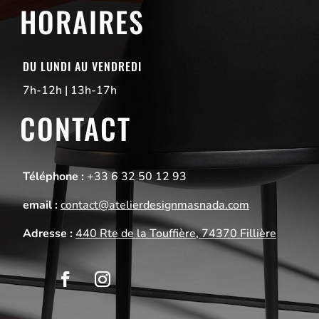
HORAIRES
DU LUNDI AU VENDREDI
7h-12h | 13h-17h
CONTACT
Téléphone :
+33 6 32 50 12 93
email :
contact@atelierdesignmasnada.com
Adresse :
440 Rte de la Touffière, 74370 Fillière